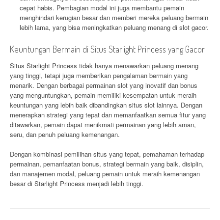
cepat habis. Pembagian modal ini juga membantu pemain
menghindari kerugian besar dan memberi mereka peluang bermain
lebih lama, yang bisa meningkatkan peluang menang di slot gacor.
Keuntungan Bermain di Situs Starlight Princess yang Gacor
Situs Starlight Princess tidak hanya menawarkan peluang menang
yang tinggi, tetapi juga memberikan pengalaman bermain yang
menarik. Dengan berbagai permainan slot yang inovatif dan bonus
yang menguntungkan, pemain memiliki kesempatan untuk meraih
keuntungan yang lebih baik dibandingkan situs slot lainnya. Dengan
menerapkan strategi yang tepat dan memanfaatkan semua fitur yang
ditawarkan, pemain dapat menikmati permainan yang lebih aman,
seru, dan penuh peluang kemenangan.
Dengan kombinasi pemilihan situs yang tepat, pemahaman terhadap
permainan, pemanfaatan bonus, strategi bermain yang baik, disiplin,
dan manajemen modal, peluang pemain untuk meraih kemenangan
besar di Starlight Princess menjadi lebih tinggi.