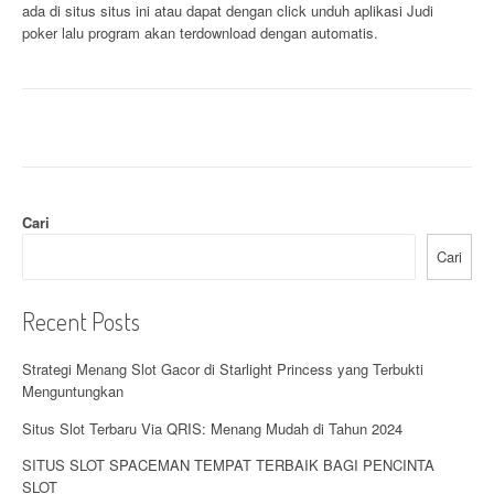
ada di situs situs ini atau dapat dengan click unduh aplikasi Judi
poker lalu program akan terdownload dengan automatis.
Cari
Cari
Recent Posts
Strategi Menang Slot Gacor di Starlight Princess yang Terbukti
Menguntungkan
Situs Slot Terbaru Via QRIS: Menang Mudah di Tahun 2024
SITUS SLOT SPACEMAN TEMPAT TERBAIK BAGI PENCINTA
SLOT