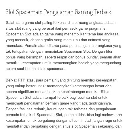
Slot Spaceman: Pengalaman Gaming Terbaik
Salah satu game slot paling terkenal di slot ruang angkasa adalah
situs slot ruang yang berasal dari pemasok game pragmatis.
Spaceman Slot adalah game yang menampilkan tema luar angkasa
yang menarik, dengan grafis yang memukau dan animasi yang
memukau. Pemain akan dibawa pada petualangan luar angkasa yang
tak terlupakan dengan memainkan Spaceman Slot. Dengan fitur
bonus yang berlimpah, seperti respin dan bonus bundar, pemain akan
memiliki kesempatan untuk memenangkan hadiah yang mengundang
selera saat bermain slot spaceman.
Berkat RTP atas, para pemain yang dihitung memiliki kesempatan
yang cukup besar untuk memenangkan kemenangan besar dan
secara signifikan menambahkan keseimbangan mereka. Situs
Spaceman Slot adalah tempat terbaik bagi pecinta slot untuk
menikmati pengalaman bermain game yang tiada tandingannya.
Dengan fasilitas terbaik, keuntungan tak terbatas dan pengalaman
bermain terbaik di Spaceman Slot, pemain tidak bisa lagi melewatkan
kesempatan untuk bergabung dengan situs ini. Jadi jangan ragu untuk
mendaftar dan bergabung dengan situs slot Spaceman sekarang, dan