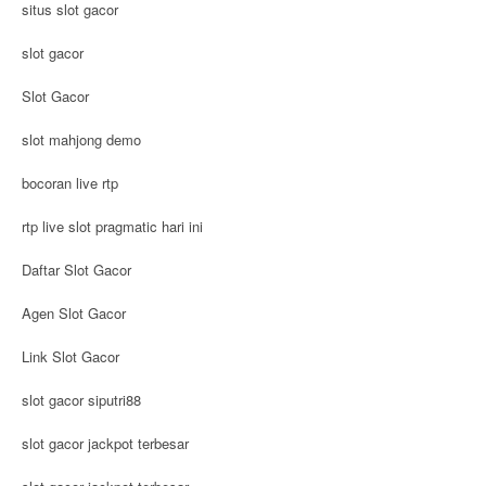
situs slot gacor
slot gacor
Slot Gacor
slot mahjong demo
bocoran live rtp
rtp live slot pragmatic hari ini
Daftar Slot Gacor
Agen Slot Gacor
Link Slot Gacor
slot gacor siputri88
slot gacor jackpot terbesar