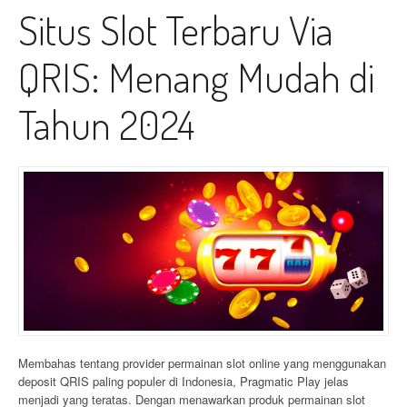
Situs Slot Terbaru Via
QRIS: Menang Mudah di
Tahun 2024
Membahas tentang provider permainan slot online yang menggunakan
deposit QRIS paling populer di Indonesia, Pragmatic Play jelas
menjadi yang teratas. Dengan menawarkan produk permainan slot