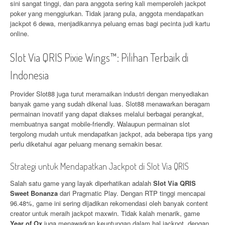
sini sangat tinggi, dan para anggota sering kali memperoleh jackpot
poker yang menggiurkan. Tidak jarang pula, anggota mendapatkan
jackpot 6 dewa, menjadikannya peluang emas bagi pecinta judi kartu
online.
Slot Via QRIS Pixie Wings™: Pilihan Terbaik di
Indonesia
Provider Slot88 juga turut meramaikan industri dengan menyediakan
banyak game yang sudah dikenal luas. Slot88 menawarkan beragam
permainan inovatif yang dapat diakses melalui berbagai perangkat,
membuatnya sangat mobile-friendly. Walaupun permainan slot
tergolong mudah untuk mendapatkan jackpot, ada beberapa tips yang
perlu diketahui agar peluang menang semakin besar.
Strategi untuk Mendapatkan Jackpot di Slot Via QRIS
Salah satu game yang layak diperhatikan adalah
Slot Via QRIS
Sweet Bonanza
dari Pragmatic Play. Dengan RTP tinggi mencapai
96.48%, game ini sering dijadikan rekomendasi oleh banyak content
creator untuk meraih jackpot maxwin. Tidak kalah menarik, game
Year of Ox
juga menawarkan keuntungan dalam hal jackpot, dengan