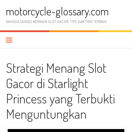
Lompat
motorcycle-glossary.com
ke
konten
RAHASIA SUKSES BERMAIN SLOT GACOR: TIPS DAN TRIK TERBAIK
Strategi Menang Slot
Gacor di Starlight
Princess yang Terbukti
Menguntungkan